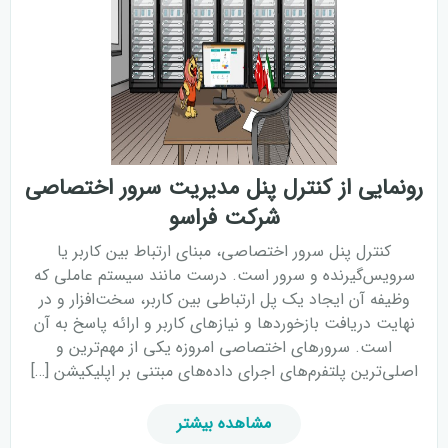
سرور اختصاصی
همان‌طور که قبل‌تر اشاره شد، سرور اختصاصی یک سرور
فیزیکی با سخت‌افزار بسیار قدرتمند است که در مراکزی به
نام دیتاسنتر نگهداری (میزبانی) می‌شود. دیتاسنترها
امکان اتصال شبانه‌روزی به اینترنت پرسرعت، اتصال برق
پایدار و سیستم تهویه مناسب را فراهم می‌کنند و معمولاً
رونمایی از کنترل پنل مدیریت سرور اختصاصی
هزاران سرور در هر دیتاسنتر میزبانی می‌شود که درواقع
شرکت فراسو
یکی از خدمات ارائه شده توسط شرکت فراسو نیز
میزبانی
سرور
یا همان کولوکیشن است. از سرور اختصاصی نیز
کنترل پنل سرور اختصاصی، مبنای ارتباط بین کاربر یا
مانند سرور مجازی می‌توان به دو منظور مختلف استفاده
سرویس‌گیرنده و سرور است. درست مانند سیستم عاملی که
کرد. حالت اول این است که با اتصال مستقیم به سرور
وظیفه آن ایجاد یک پل ارتباطی بین کاربر، سخت‌افزار و در
اختصاصی، از آن به عنوان یک کامپیوتر بسیار قدرتمند و
نهایت دریافت بازخوردها و نیازهای کاربر و ارائه پاسخ به آن
پرسرعت استفاده کرد و حالت دوم این است که با نصب
است. سرورهای اختصاصی امروزه یکی از مهم‌ترین و
نرم‌افزارهای مجازی ساز روی سرور اختصاصی، هر سرور را
اصلی‌ترین پلتفرم‌های اجرای داده‌های مبتنی بر اپلیکیشن […]
به تعدادی سرور مجازی با منابع مشخص تقسیم کرد. این
حالت برای افرادی مناسب است که درزمینهٔ هاستینگ
مشاهده بیشتر
فعالیت دارند و قصد دارند از طریق فروش سرور مجازی و