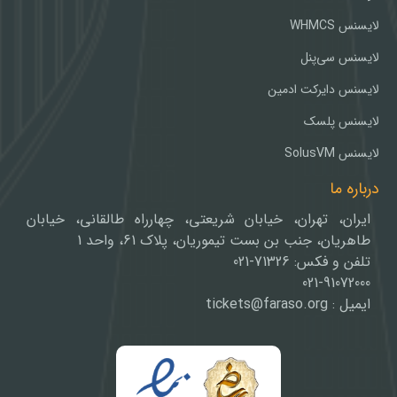
لایسنس WHMCS
لایسنس سی‌پنل
لایسنس دایرکت ادمین
لایسنس پلسک
لایسنس SolusVM
درباره ما
ایران، تهران، خیابان شریعتی، چهارراه طالقانی، خیابان
طاهریان، جنب بن بست تیموریان، پلاک 61، واحد 1
تلفن و فکس: 71326-021
021-91072000
ایمیل : tickets@faraso.org