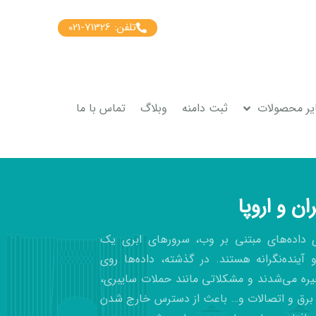
تلفن: 71326-021
یر محصولات
ثبت دامنه
وبلاگ
تماس با ما
ان و اروپا
ی داده‌های مبتنی بر وب، سرورهای ابری یک
آینده‌نگرانه هستند. در گذشته، داده‌ها روی
ره می‌شدند و مشکلاتی مانند حملات سایبری،
رق و اتصالات و… باعث از دسترس خارج شدن