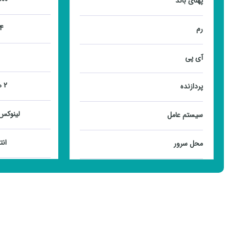
پهنای باند
4 GB
رم
آی پی
2 هسته
پردازنده
لینوکس 
سیستم عامل
انت
محل سرور