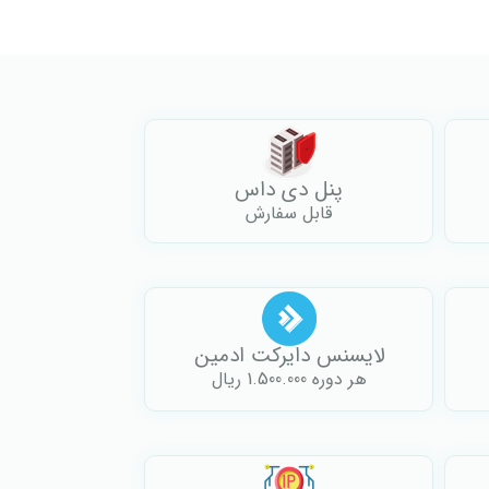
پنل دی داس
قابل سفارش
لایسنس دایرکت ادمین
هر دوره 1.500.000 ریال