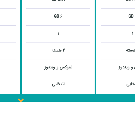
6 GB
1
1
4 هسته
و ویندوز
لینوکس و ویندوز
خابی
انتخابی