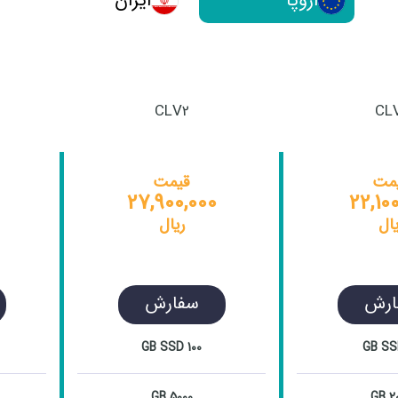
اروپا
ایران
CLV2
CL
مت
قیمت
27,900,000
22,10
یال
ریال
ارش
سفارش
100 GB SSD
5000 GB
20