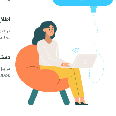
اتک های لایه 7 د
اطلا
در صور
لحظه 
دسترس
در پن
DDos را مشاهده نمایی