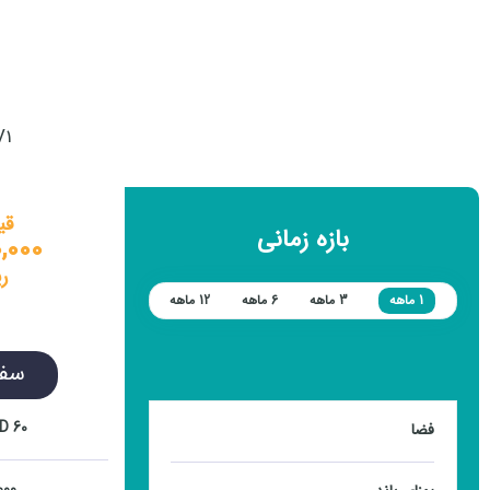
V1
قی
بازہ زمانی
0,000
ر
1 ماهه
3 ماهه
6 ماهه
12 ماهه
سف
60 GB SSD
فضا
00 GB