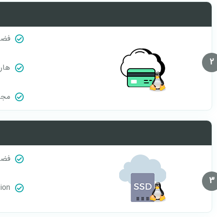
فضا
2
هارد A
مجاز
فضا
3
ion