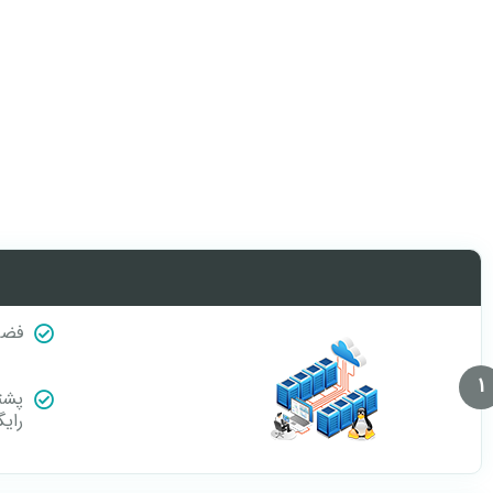
فضا
1
پشت
رایگ