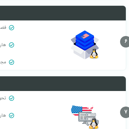
فضا
6
هارد A
مجازی
تحو
7
هارد A