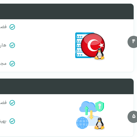
فضا
4
هارد D
مجاز
فضا
5
بهین