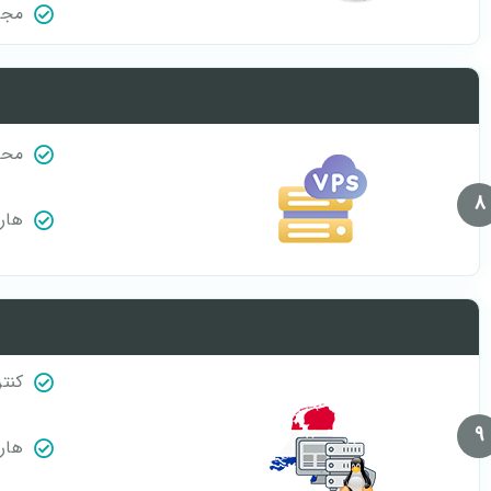
مجاز
محل 
8
هارد D
کنت
9
هارد D