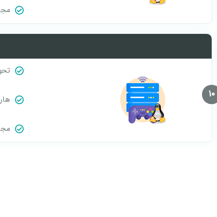
مجاز
تحو
10
هارد NVMe
مجاز