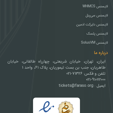
لایسنس WHMCS
لایسنس سی‌پنل
لایسنس دایرکت ادمین
لایسنس پلسک
لایسنس SolusVM
درباره ما
ایران، تهران، خیابان شریعتی، چهارراه طالقانی، خیابان
طاهریان، جنب بن بست تیموریان، پلاک 61، واحد 1
تلفن و فکس: 71326-021
021-91072000
ایمیل : tickets@faraso.org