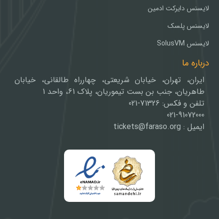
لایسنس دایرکت ادمین
لایسنس پلسک
لایسنس SolusVM
درباره ما
ایران، تهران، خیابان شریعتی، چهارراه طالقانی، خیابان
طاهریان، جنب بن بست تیموریان، پلاک 61، واحد 1
تلفن و فکس: 71326-021
021-91072000
ایمیل : tickets@faraso.org