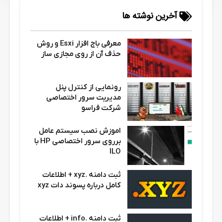
آخرین نوشته ها
معرفی باج افزار Esxi و روش
حذف آن از روی مجازی ساز
رونمایی از کنترل پنل
مدیریت سرور اختصاصی
شرکت فراسو
اموزش نصب سیستم عامل
برروی سرور اختصاصی HP با
ILO
ثبت دامنه .xyz + اطلاعات
کامل درباره پسوند دات xyz
ثبت دامنه .info + اطلاعات