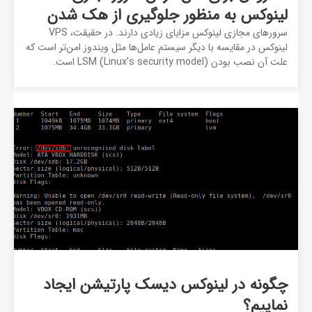
لینوکس به منظور جلوگیری از هک شدن
سرورهای مجازی لینوکس مزایای زیادی دارند. در حقیقت، VPS
لینوکس در مقایسه با دیگر سیستم عامل‌ها مثل ویندوز امن‌تر است که
علت آن نصب بودن LSM (Linux’s security model) است.
چگونه در لینوکس دیسک پارتیشن ایجاد
نماییم؟