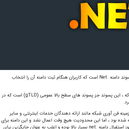
یکی از دامنه‌های سطح بالای عمومی (gTLD) پسوند دامنه .Net است که کاربران هنگام ثبت دامنه آن را انتخاب
این پسوند مخفف کلمه شبکه (Network) است که ، این پسوند جز پسوند های سطح بالا عمومی (gTLD) است که در
رد.
 زمینه فن آوری شبکه مانند ارائه دهندگان خدمات اینترنتی و سایر
ه شده بود ، اما این محدودیت هیچ وقت اعمال نشد و این دامنه برای
اهداف عمومی نیز مورد استفاده قرار گرفت که هنوز استقبال دامنه .net بسیار بالا بوده و اغلب به عنوان جایگزین برای