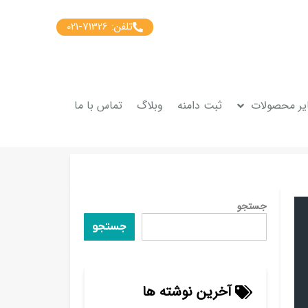
تلفن: 71326-021
یر محصولات
ثبت دامنه
وبلاگ
تماس با ما
جستجو
جستجو
آخرین نوشته ها