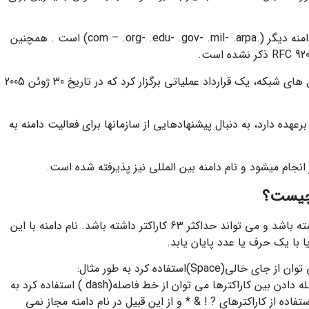
دامنه .net یکی از دامنهای اصلی همانند شش دامنه دیگر (.com – .org- .edu- .gov- .mil- .arpa) است . همچنین
Verisign، اپراتور net، پس از دستیابی به راه حل های شبکه، یک قرارداد عملیاتی برگزار کرد که در تاریخ 30 ژوئن 2005
 برعهده دارد، به دنبال پیشنهادهایی از سازمان­ها برای فعالیت دامنه به
نجام می­شود و نام دامنه بین المللی نیز پذیرفته شده است.
نام دامنه با پسوند net باید حداقل 3 کاراکتر داشته باشد و می تواند حداکثر 63 کاراکتر داشته باشد. نام دامنه با این
 با یک حرف یا عدد پایان یابد.
برای فاصله دادن بین کاراکترها در نام دامنه نمی توان از جای خالی(Space)استفاده کرد به طور مثال:
cd.net ) صحیح نمی باشد. برای فاصله دادن بین کاراکترها می توان از خط فاصله(dash ) استفاده کرد به
. همچنین استفاده از کاراکترهای ? ! & * و از این قبیل در نام دامنه مجاز نمی