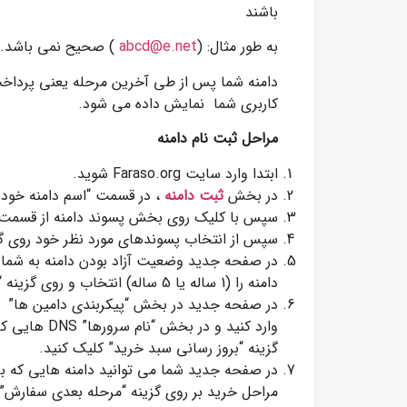
باشند
به طور مثال: (
abcd@e.net
) صحیح نمی باشد.
دامنه شما پس از طی آخرین مرحله یعنی پرداخت
کاربری شما نمایش داده می شود.
مراحل ثبت نام دامنه
ابتدا وارد سایت Faraso.org شوید.
در بخش
ثبت دامنه
، در قسمت “اسم دامنه خود را
سپس با کلیک روی بخش پسوند دامنه از قسمت پس
سپس از انتخاب پسوندهای مورد نظر خود روی گ
در صفحه جدید وضعیت آزاد بودن دامنه به شما 
دامنه را (1 ساله یا 5 ساله) انتخاب و روی گزینه “همینک سفارش دهید” کلیک کنید و به مرحله بعدی سفارش بروید.
در صفحه جدید در بخش “پیکربندی دامین ها” ایم
وارد کنید و 
گزینه “بروز رسانی سبد خرید” کلیک کنید.
در صفحه جدید شما می توانید دامنه هایی که بر
مراحل خرید بر روی گزینه “مرحله بعدی سفارش” 