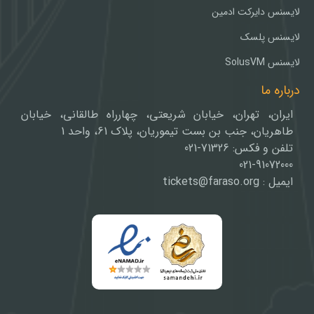
لایسنس دایرکت ادمین
لایسنس پلسک
لایسنس SolusVM
درباره ما
ایران، تهران، خیابان شریعتی، چهارراه طالقانی، خیابان
طاهریان، جنب بن بست تیموریان، پلاک 61، واحد 1
تلفن و فکس: 71326-021
021-91072000
ایمیل : tickets@faraso.org