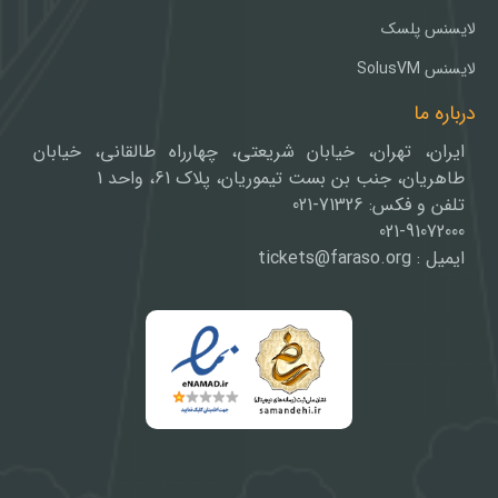
لایسنس پلسک
لایسنس SolusVM
درباره ما
ایران، تهران، خیابان شریعتی، چهارراه طالقانی، خیابان
طاهریان، جنب بن بست تیموریان، پلاک 61، واحد 1
تلفن و فکس: 71326-021
021-91072000
ایمیل : tickets@faraso.org