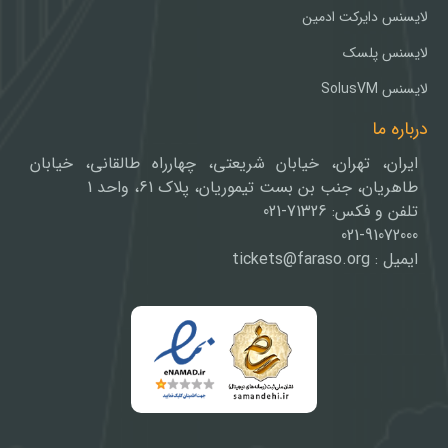
لایسنس دایرکت ادمین
لایسنس پلسک
لایسنس SolusVM
درباره ما
ایران، تهران، خیابان شریعتی، چهارراه طالقانی، خیابان
طاهریان، جنب بن بست تیموریان، پلاک 61، واحد 1
تلفن و فکس: 71326-021
021-91072000
ایمیل : tickets@faraso.org