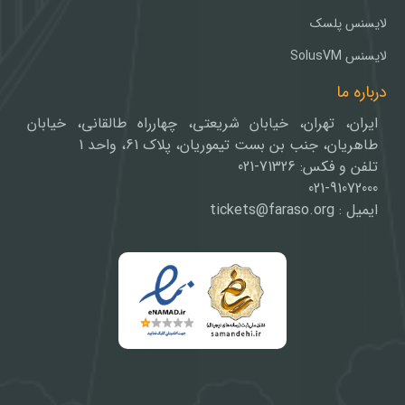
لایسنس پلسک
لایسنس SolusVM
درباره ما
ایران، تهران، خیابان شریعتی، چهارراه طالقانی، خیابان
طاهریان، جنب بن بست تیموریان، پلاک 61، واحد 1
تلفن و فکس: 71326-021
021-91072000
ایمیل : tickets@faraso.org