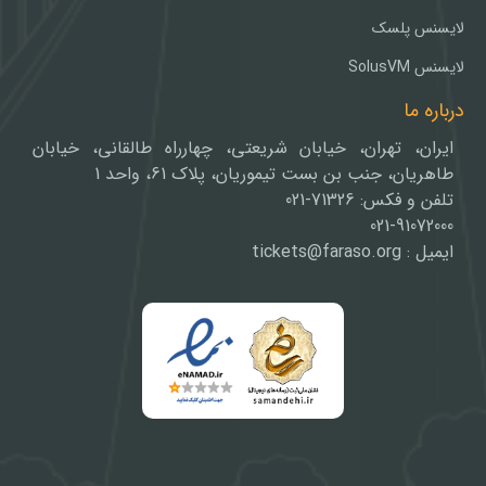
لایسنس پلسک
لایسنس SolusVM
درباره ما
ایران، تهران، خیابان شریعتی، چهارراه طالقانی، خیابان
طاهریان، جنب بن بست تیموریان، پلاک 61، واحد 1
تلفن و فکس: 71326-021
021-91072000
ایمیل : tickets@faraso.org