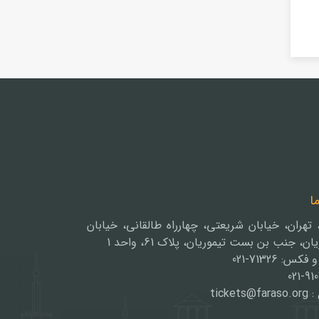
ما
، تهران، خیابان شریعتی، چهارراه طالقانی، خیابان
ن، جنب بن بست تیموریان، پلاک 61، واحد 1
کس: 71326-021
021-91
tickets@