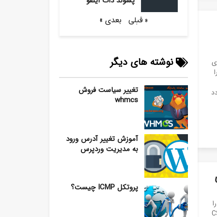
پسوند دات اینفو
بعدی »
« قبلی
نوشته های دیگر
ی
تغییر سیاست فروش
د
whmcs
آموزش تغییر آدرس ورود
به مدیریت وردپرس
ی
پروتکل ICMP چیست؟
ب SSL بعد از خرید لازم هست ابتدا CSR را
ی که آشنایی به ایجاد CSR