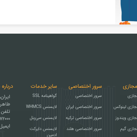
مجازی
سرور اختصاصی
سایر خدمات
درباره 
جازی
سرور اختصاصی
گواهینامه SSL
ایران
طاهریا
جازی لینوکس
سرور اختصاصی ایران
لایسنس WHMCS
تلفن و ف
جازی ویندوز
سرور اختصاصی ترکیه
لایسنس سی‌پنل
072000
ایمیل : faraso.org
جازی گیم
سرور اختصاصی هلند
لایسنس دایرکت
ادمین