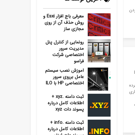
ردن
معرفی باج افزار Esxi و
روش حذف آن از روی
مجازی ساز
رونمایی از کنترل پنل
مدیریت سرور
اختصاصی شرکت
فراسو
اموزش نصب سیستم
I
عامل برروی سرور
اختصاصی HP با ILO
 کرده
ت‌افزاری
ثبت دامنه .xyz +
اطلاعات کامل درباره
پسوند دات xyz
ثبت دامنه .info +
اطلاعات کامل درباره