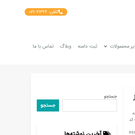
تلفن: 71326-021
یر محصولات
ثبت دامنه
وبلاگ
تماس با ما
ز
جستجو
جستجو
ه
ه که باعث کد
CVE-2020 معرفی شده است. (اگر نمی‌دانید esxi
آخرین نوشته‌ها