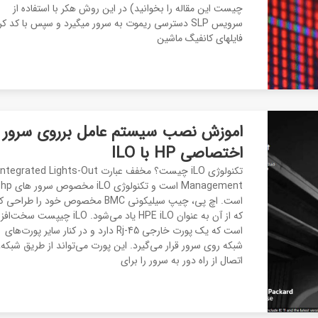
چیست این مقاله را بخوانید) در این روش هکر با استفاده از
سرویس SLP دسترسی ریموت به سرور میگیرد و سپس با کد ک
فایلهای کانفیگ ماشین
اموزش نصب سیستم عامل برروی سرور
اختصاصی HP با ILO
تکنولوژی iLO چیست؟ مخفف عبارت ntegrated Lights-Out
Management است و تکنولوژی iLO مخصوص سرور های hp
است. اچ پی، چیپ سیلیکونی BMC مخصوص خود را طراحی
که از آن به عنوان HPE iLO یاد می‌شود. iLO چیپست سخ
است که یک پورت خارجی Rj-45 دارد و در کنار سایر پورت‌های
شبکه روی سرور قرار می‌گیرد. این پورت می‌تواند از طریق شبکه،
اتصال از راه دور به سرور را برای