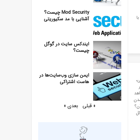
Mod Security چیست؟
ا
آشنایی با مد سکیوریتی
ایندکس سایت در گوگل
چیست؟
ایمن سازی وب‌سایت‌ها در
،
هاست اشتراکی
هد
شدن
« قبلی
بعدی »
ن؟
کل