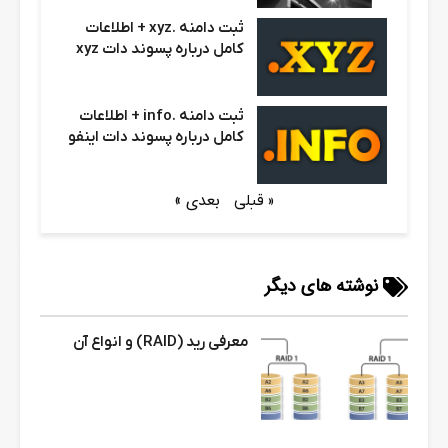
ثبت دامنه .xyz + اطلاعات
کامل درباره پسوند دات xyz
ثبت دامنه .info + اطلاعات
کامل درباره پسوند دات اینفو
بعدی »
« قبلی
نوشته های دیگر
معرفی رید (RAID) و انواع آن