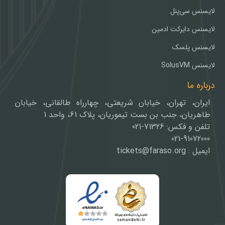
لایسنس سی‌پنل
لایسنس دایرکت ادمین
لایسنس پلسک
لایسنس SolusVM
درباره ما
ایران، تهران، خیابان شریعتی، چهارراه طالقانی، خیابان
طاهریان، جنب بن بست تیموریان، پلاک 61، واحد 1
تلفن و فکس: 71326-021
021-91072000
ایمیل : tickets@faraso.org