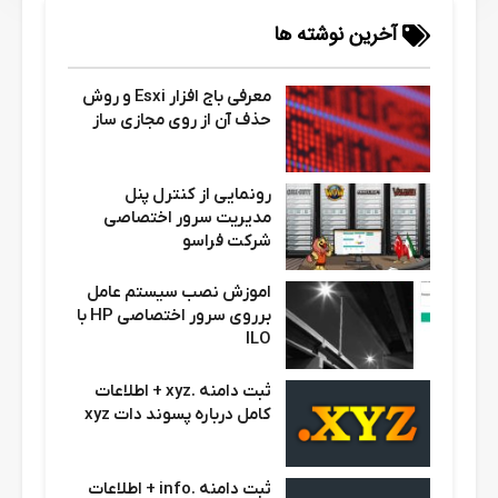
آخرین نوشته ها
معرفی باج افزار Esxi و روش
حذف آن از روی مجازی ساز
رونمایی از کنترل پنل
مدیریت سرور اختصاصی
شرکت فراسو
اموزش نصب سیستم عامل
برروی سرور اختصاصی HP با
ILO
ثبت دامنه .xyz + اطلاعات
کامل درباره پسوند دات xyz
ثبت دامنه .info + اطلاعات