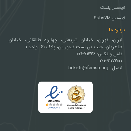
لایسنس پلسک
لایسنس SolusVM
درباره ما
ایران، تهران، خیابان شریعتی، چهارراه طالقانی، خیابان
طاهریان، جنب بن بست تیموریان، پلاک 61، واحد 1
تلفن و فکس: 71326-021
021-91072000
ایمیل : tickets@faraso.org