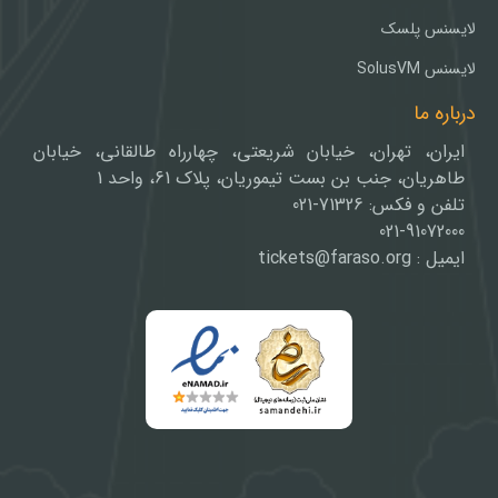
لایسنس پلسک
لایسنس SolusVM
درباره ما
ایران، تهران، خیابان شریعتی، چهارراه طالقانی، خیابان
طاهریان، جنب بن بست تیموریان، پلاک 61، واحد 1
تلفن و فکس: 71326-021
021-91072000
ایمیل : tickets@faraso.org