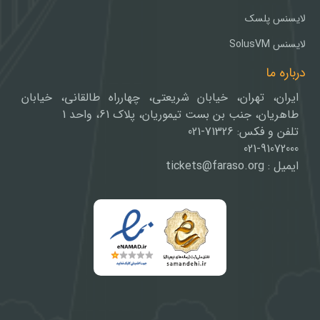
لایسنس پلسک
لایسنس SolusVM
درباره ما
ایران، تهران، خیابان شریعتی، چهارراه طالقانی، خیابان
طاهریان، جنب بن بست تیموریان، پلاک 61، واحد 1
تلفن و فکس: 71326-021
021-91072000
ایمیل : tickets@faraso.org