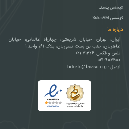
لایسنس پلسک
لایسنس SolusVM
درباره ما
ایران، تهران، خیابان شریعتی، چهارراه طالقانی، خیابان
طاهریان، جنب بن بست تیموریان، پلاک 61، واحد 1
تلفن و فکس: 71326-021
021-91072000
ایمیل : tickets@faraso.org