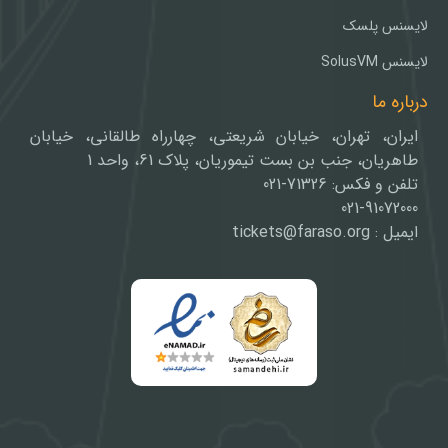
لایسنس پلسک
لایسنس SolusVM
درباره ما
ایران، تهران، خیابان شریعتی، چهارراه طالقانی، خیابان
طاهریان، جنب بن بست تیموریان، پلاک 61، واحد 1
تلفن و فکس: 71326-021
021-91072000
ایمیل : tickets@faraso.org