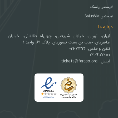
لایسنس پلسک
لایسنس SolusVM
درباره ما
ایران، تهران، خیابان شریعتی، چهارراه طالقانی، خیابان
طاهریان، جنب بن بست تیموریان، پلاک 61، واحد 1
تلفن و فکس: 71326-021
021-91072000
ایمیل : tickets@faraso.org