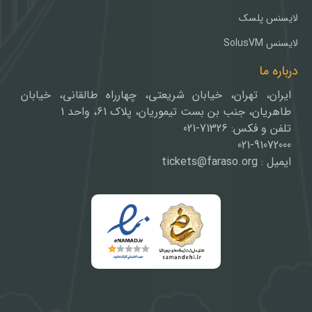
لایسنس پلسک
لایسنس SolusVM
درباره ما
ایران، تهران، خیابان شریعتی، چهارراه طالقانی، خیابان
طاهریان، جنب بن بست تیموریان، پلاک 61، واحد 1
تلفن و فکس: 71326-021
021-91072000
ایمیل : tickets@faraso.org