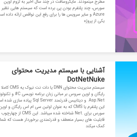
مطرح مینمودند. مایکروسافت در چند سال اخیر به لزوم اوپن
سورس، چند پلتفرم بودن پی برده است که سیستم هایی نظیر
Azure و سایر سرویس ها را برای رفع این نواقص ارائه داده اس
یکی از پروژه
آشنایی با سیستم مدیریت محتوای
DotNetNuke
سیستم مدیریت محتوای DNN یا دات نت نیوک یه CMS کاملا
رایگان و اوپن سروس بر مبانی زبان برنامه نویسی C#
Asp.Net و دیتابیس قدرتمند Sql Server پیاده سازی 
این پلتفرم یا CMS که به عنوان اولین سی ام اس رایگان و اوپن
سورس برای .Net شناخته شده میباشد. این CMS از چهارچ
قابلیت های بسیار منعطف و قدرتمندی برخوردار هست که شما
کمک میکند