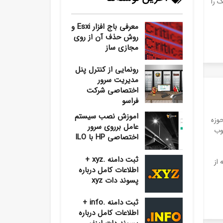
 را
معرفی باج افزار Esxi و
روش حذف آن از روی
مجازی ساز
رونمایی از کنترل پنل
مدیریت سرور
اختصاصی شرکت
فراسو
اموزش نصب سیستم
حوزه
عامل برروی سرور
 وب
اختصاصی HP با ILO
ثبت دامنه .xyz +
از
اطلاعات کامل درباره
پسوند دات xyz
ثبت دامنه .info +
اطلاعات کامل درباره