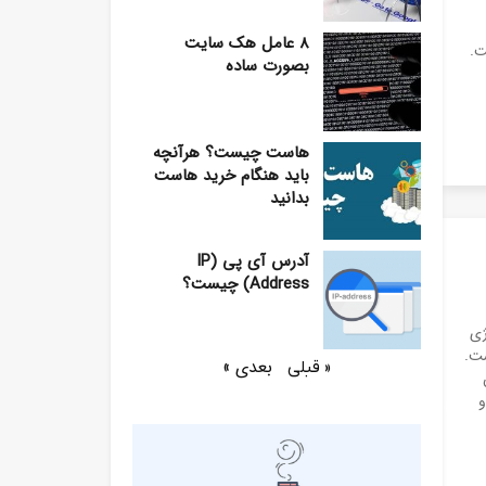
8 عامل هک سایت
ت.
بصورت ساده
هاست چیست؟ هرآنچه
باید هنگام خرید هاست
بدانید
آدرس آی پی (IP
Address) چیست؟
 و تکنولوژی
شده است.
بعدی »
« قبلی
وب و