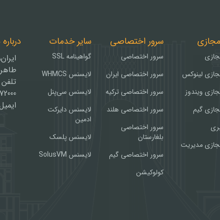
مجازی
سرور اختصاصی
سایر خدمات
درباره 
جازی
سرور اختصاصی
گواهینامه SSL
ایران
طاهریا
جازی لینوکس
سرور اختصاصی ایران
لایسنس WHMCS
تلفن و ف
جازی ویندوز
سرور اختصاصی ترکیه
لایسنس سی‌پنل
072000
ایمیل : faraso.org
جازی گیم
سرور اختصاصی هلند
لایسنس دایرکت
ادمین
بری
سرور اختصاصی
بلغارستان
لایسنس پلسک
جازی مدیریت
سرور اختصاصی گیم
لایسنس SolusVM
کولوکیشن