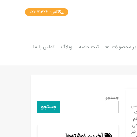
تلفن: 71326-021
یر محصولات
ثبت دامنه
وبلاگ
تماس با ما
جستجو
سی
جستجو
ک
تم
هی
نیز
آخرین نوشته‌ها