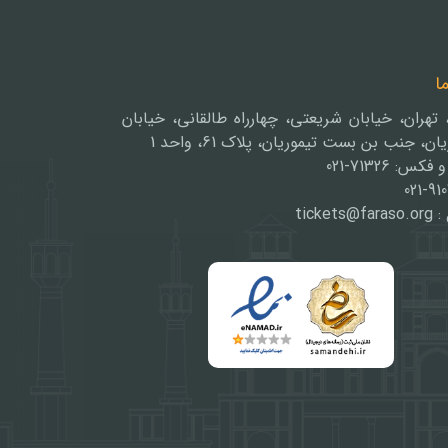
ما
، تهران، خیابان شریعتی، چهارراه طالقانی، خیابان
ن، جنب بن بست تیموریان، پلاک 61، واحد 1
کس: 71326-021
021-91
tickets@