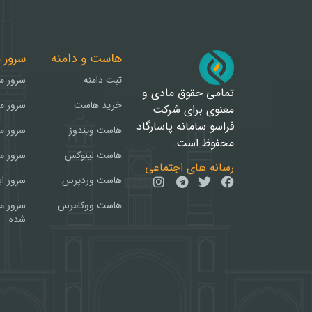
هاست و دامنه
سرور 
ثبت دامنه
سرور م
تمامی حقوق مادی و
خرید هاست
سرور م
معنوی برای شرکت
فراسو سامانه پاسارگاد
هاست ویندوز
سرور م
محفوظ است.
هاست لینوکس
سرور م
رسانه های اجتماعی
هاست وردپرس
سرور ا
هاست ووکامرس
سرور م
شده