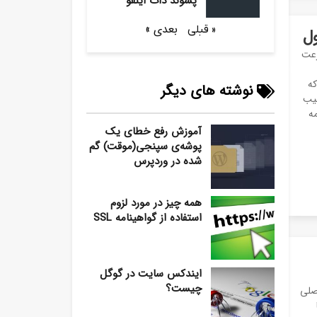
پسوند دات اینفو
بعدی »
« قبلی
ول
رعت
که
نوشته های دیگر
غیب
مه
آموزش رفع خطای یک
پوشه‌ی سپنجی(موقت) گم
شده در وردپرس
همه چیز در مورد لزوم
استفاده از گواهینامه SSL
ایندکس سایت در گوگل
چیست؟
صلی