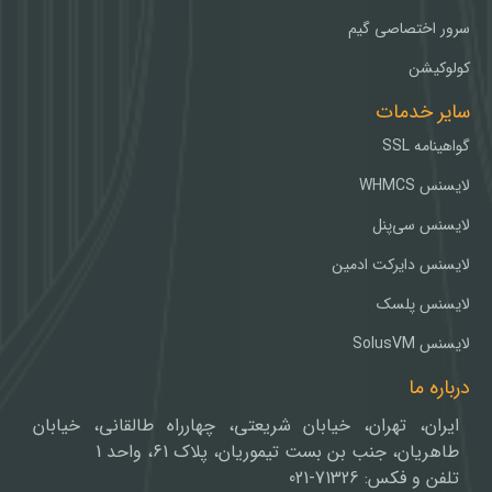
سرور اختصاصی گیم
کولوکیشن
سایر خدمات
گواهینامه SSL
لایسنس WHMCS
لایسنس سی‌پنل
لایسنس دایرکت ادمین
لایسنس پلسک
لایسنس SolusVM
درباره ما
ایران، تهران، خیابان شریعتی، چهارراه طالقانی، خیابان
طاهریان، جنب بن بست تیموریان، پلاک 61، واحد 1
تلفن و فکس: 71326-021