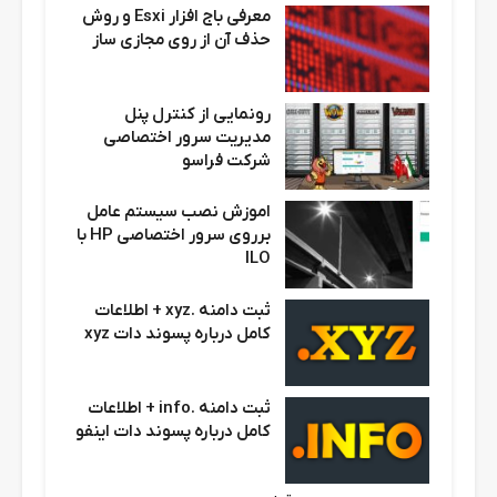
معرفی باج افزار Esxi و روش
حذف آن از روی مجازی ساز
رونمایی از کنترل پنل
مدیریت سرور اختصاصی
شرکت فراسو
اموزش نصب سیستم عامل
برروی سرور اختصاصی HP با
ILO
ثبت دامنه .xyz + اطلاعات
کامل درباره پسوند دات xyz
ثبت دامنه .info + اطلاعات
کامل درباره پسوند دات اینفو