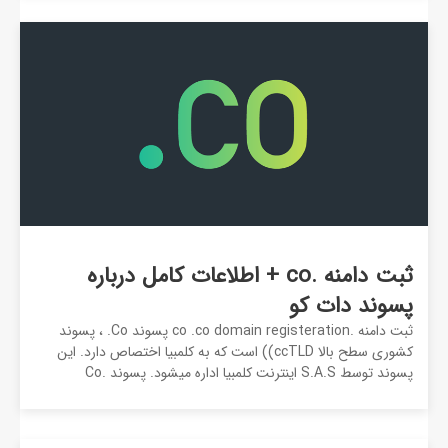
ثبت دامنه .co + اطلاعات کامل درباره
پسوند دات کو
ثبت دامنه .co .co domain registeration پسوند Co. ، پسوند
کشوری سطح بالا ccTLD)) است که به کلمبیا اختصاص دارد. این
پسوند توسط S.A.S اینترنت کلمبیا اداره می­شود. پسوند .Co