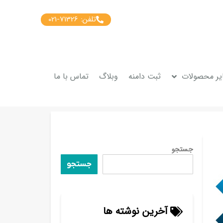
تلفن: 71326-021
یر محصولات
ثبت دامنه
وبلاگ
تماس با ما
جستجو
جستجو
آخرین نوشته ها