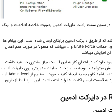
د، در ستون سمت راست دایرکت ادمین بصورت خلاصه اطلاعات و لینک
 پیغامهایی میباشد که از طریق دایرکت ادمین برایتان ارسال شده است. این پیغام ها
شامل : بک آپ گیری، استفاده بیش از حد از منابع، حملات Brute Force و … میباشد که معمولا در صورت عدم اعمال
از این گزینه قسمتی با نام Access Level وجود دارد که در ابتدای کار به این قسمت نیاز بیشتری خواهید داشت.
خش میتوانید با توجه به نیاز خود عملیات مدیریتی روی دایرکت ادمین
انجام دهید. به عنوان مثال در صورتی که نیاز داشته باشید کاربر جدید ایجاد کنید بصورت مستقیم از Admin level این
 به قسمت ایمیل اکانت ها را داشته باشید، این مورد فقط از طریق
ت ادمین