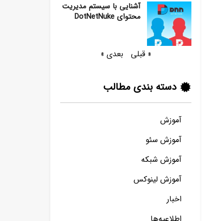
آشنایی با سیستم مدیریت
محتوای DotNetNuke
« قبلی
بعدی »
دسته بندی مطالب
آموزش
آموزش سئو
آموزش شبکه
آموزش لینوکس
اخبار
اطلاعیه‌ها