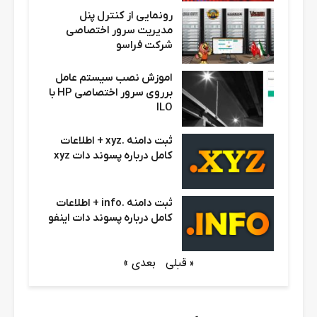
رونمایی از کنترل پنل
مدیریت سرور اختصاصی
شرکت فراسو
اموزش نصب سیستم عامل
برروی سرور اختصاصی HP با
ILO
ثبت دامنه .xyz + اطلاعات
کامل درباره پسوند دات xyz
ثبت دامنه .info + اطلاعات
کامل درباره پسوند دات اینفو
بعدی »
« قبلی