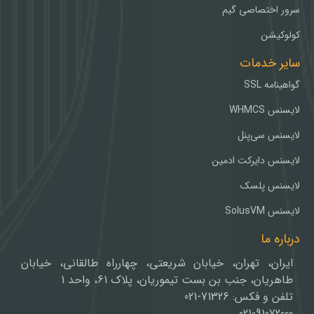
سرور اختصاصی گیم
کولوکیشن
سایر خدمات
گواهینامه SSL
لایسنس WHMCS
لایسنس سی‌پنل
لایسنس دایرکت ادمین
لایسنس پلسک
لایسنس SolusVM
درباره ما
ایران، تهران، خیابان شریعتی، چهارراه طالقانی، خیابان
طاهریان، جنب بن بست تیموریان، پلاک 61، واحد 1
تلفن و فکس: 71326-021
021-91072000