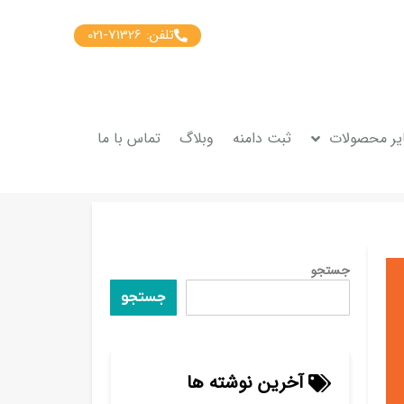
تلفن: 71326-021
یر محصولات
ثبت دامنه
وبلاگ
تماس با ما
جستجو
جستجو
آخرین نوشته ها